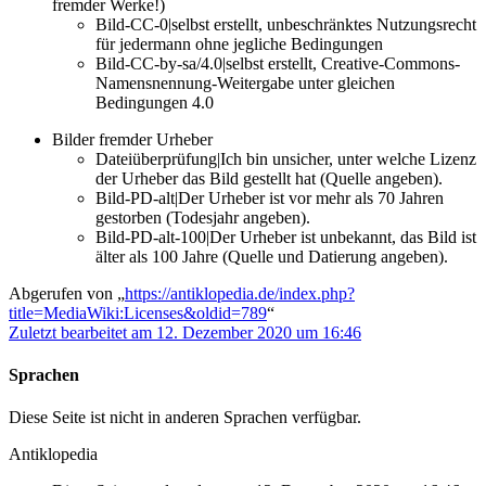
fremder Werke!)
Bild-CC-0|selbst erstellt, unbeschränktes Nutzungsrecht
für jedermann ohne jegliche Bedingungen
Bild-CC-by-sa/4.0|selbst erstellt, Creative-Commons-
Namensnennung-Weitergabe unter gleichen
Bedingungen 4.0
Bilder fremder Urheber
Dateiüberprüfung|Ich bin unsicher, unter welche Lizenz
der Urheber das Bild gestellt hat (Quelle angeben).
Bild-PD-alt|Der Urheber ist vor mehr als 70 Jahren
gestorben (Todesjahr angeben).
Bild-PD-alt-100|Der Urheber ist unbekannt, das Bild ist
älter als 100 Jahre (Quelle und Datierung angeben).
Abgerufen von „
https://antiklopedia.de/index.php?
title=MediaWiki:Licenses&oldid=789
“
Zuletzt bearbeitet am 12. Dezember 2020 um 16:46
Sprachen
Diese Seite ist nicht in anderen Sprachen verfügbar.
Antiklopedia